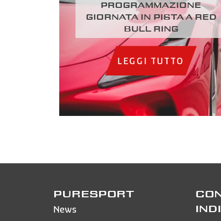
Programmazione
giornata in pista a Red
Bull Ring
LEGGI TUTTO
PURESPORT
CON
News
IND