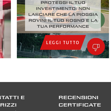
Proteggi il tuo
investimento: Non
lasciare che la pioggia
rovini il tuo sogno e la
tua performance
LEGGI TUTTO
TATTI E
RECENSIONI
IRIZZI
CERTIFICATE