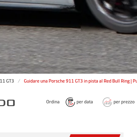
911 GT3
Guidare una Porsche 911 GT3 in pista al Red Bull Ring | P
NDO
Ordina
per data
per prezzo