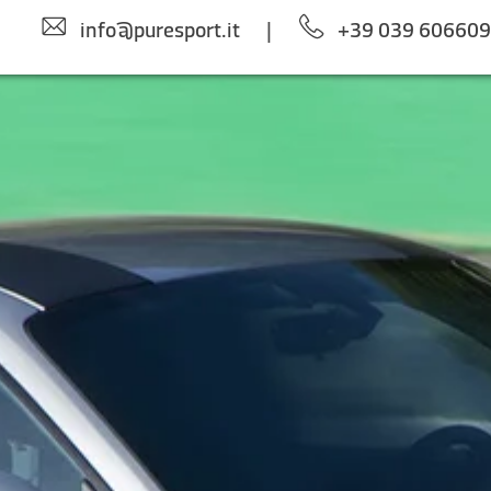
info@puresport.it
|
+39 039 60660