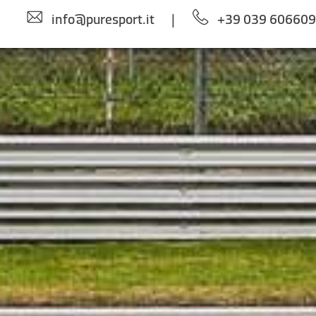
info@puresport.it
|
+39 039 60660