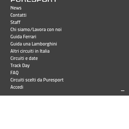
News
Contatti
Staff
Chi siamo/Lavora con noi
Guida Ferrari
Guida una Lamborghini
Altri circuiti in Italia
Circuiti e date
Track Day
FAQ
Circuiti scelti da Puresport
Accedi
CONTATTI E INDIRIZZI
Puresport S.r.l.
Via Galileo Galilei 15