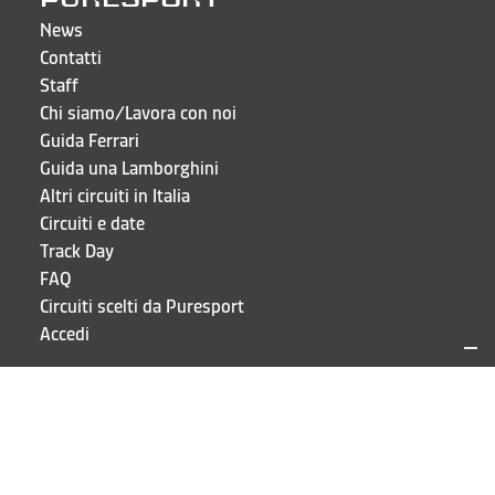
News
Contatti
Staff
Chi siamo/Lavora con noi
Guida Ferrari
Guida una Lamborghini
Altri circuiti in Italia
Circuiti e date
Track Day
FAQ
Circuiti scelti da Puresport
Accedi
CONTATTI E INDIRIZZI
Puresport S.r.l.
Via Galileo Galilei 15