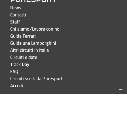
News
Contatti
Staff
Chi siamo/Lavora con noi
Guida Ferrari
Guida una Lamborghini
Altri circuiti in Italia
Circuiti e date
Track Day
FAQ
Circuiti scelti da Puresport
Accedi
CONTATTI E INDIRIZZI
Puresport S.r.l.
Via Galileo Galilei 15