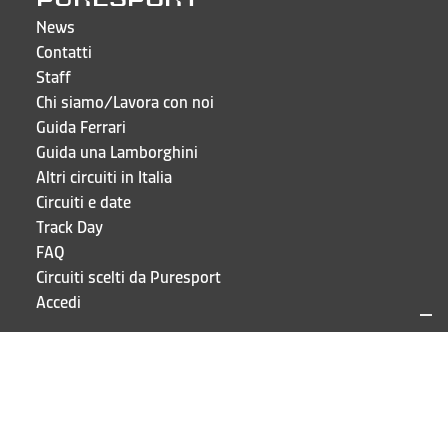
News
Contatti
Staff
Chi siamo/Lavora con noi
Guida Ferrari
Guida una Lamborghini
Altri circuiti in Italia
Circuiti e date
Track Day
FAQ
Circuiti scelti da Puresport
Accedi
CONTATTI E INDIRIZZI
Puresport S.r.l.
Via Galileo Galilei 15