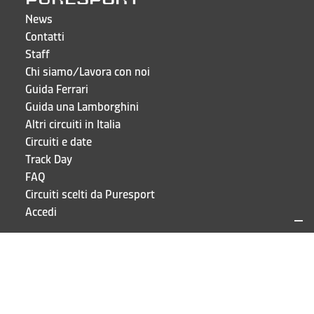
News
Contatti
Staff
Chi siamo/Lavora con noi
Guida Ferrari
Guida una Lamborghini
Altri circuiti in Italia
Circuiti e date
Track Day
FAQ
Circuiti scelti da Puresport
Accedi
CONTATTI E INDIRIZZI
Puresport S.r.l.
Via Galileo Galilei 15