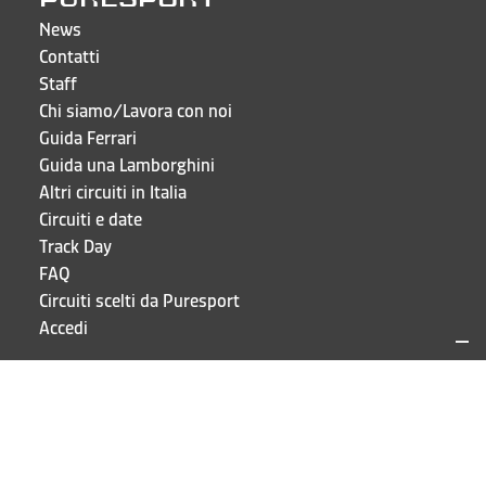
News
Contatti
Staff
Chi siamo/Lavora con noi
Guida Ferrari
Guida una Lamborghini
Altri circuiti in Italia
Circuiti e date
Track Day
FAQ
Circuiti scelti da Puresport
Accedi
CONTATTI E INDIRIZZI
Puresport S.r.l.
Via Galileo Galilei 15