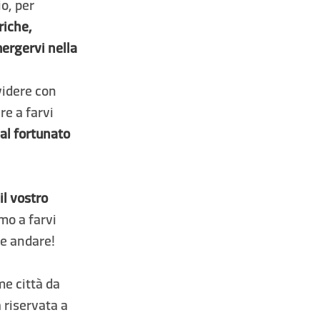
io, per
riche,
mergervi nella
videre con
re a farvi
 al fortunato
 il vostro
emo a farvi
te andare!
me città da
 riservata a