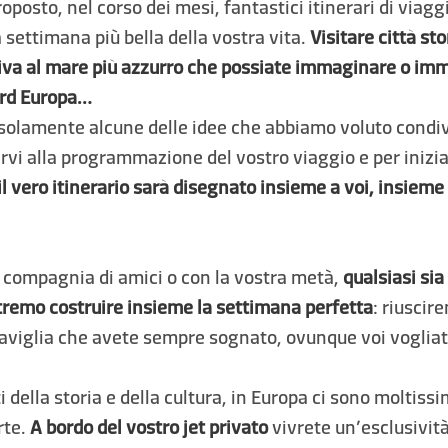
oposto, nel corso dei mesi, fantastici itinerari di viagg
a settimana più bella della vostra vita.
Visitare città sto
 riva al mare più azzurro che possiate immaginare o im
ord Europa…
solamente alcune delle idee che abbiamo voluto condi
rarvi alla programmazione del vostro viaggio e per inizia
l vero itinerario sarà disegnato insieme a voi, insieme
 compagnia di amici o con la vostra metà,
qualsiasi sia
tremo costruire insieme la settimana perfetta
: riuscir
raviglia che avete sempre sognato, ovunque voi voglia
i della storia e della cultura, in Europa ci sono moltissi
rte.
A bordo del vostro jet privato
vivrete un’esclusività