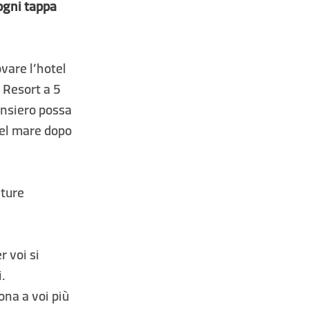
 ogni tappa
vare l’hotel
i Resort a 5
pensiero possa
 del mare dopo
nture
r voi si
i.
ona a voi più