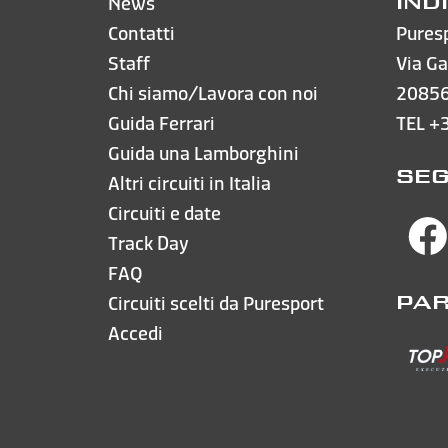
News
IND
Contatti
Puresp
Staff
Via Ga
Chi siamo/Lavora con noi
20856
Guida Ferrari
TEL
+
Guida una Lamborghini
SEG
Altri circuiti in Italia
Circuiti e date
Track Day
FAQ
Circuiti scelti da Puresport
PA
Accedi