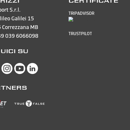
IRIZZI
CERTIFICATE
ort S.r.l.
TRIPADVISOR
lileo Galilei 15
 Correzzana MB
TRUSTPILOT
39 039 6066098
UICI SU
RTNERS