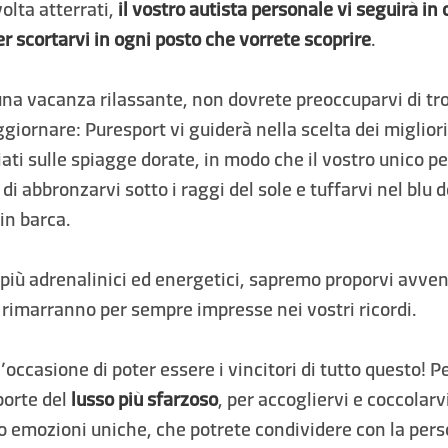
volta atterrati,
il vostro autista personale vi seguirà in
er scortarvi in ogni posto che vorrete scoprire
.
una vacanza rilassante, non dovrete preoccuparvi di tro
ggiornare: Puresport vi guiderà nella scelta dei miglior
ciati sulle spiagge dorate, in modo che il vostro unico 
 di abbronzarvi sotto i raggi del sole e tuffarvi nel blu
in barca.
 più adrenalinici ed energetici, sapremo proporvi avve
rimarranno per sempre impresse nei vostri ricordi.
occasione di poter essere i vincitori di tutto questo! Pe
porte del
lusso più sfarzoso
, per accogliervi e coccolarv
 emozioni uniche, che potrete condividere con la pers