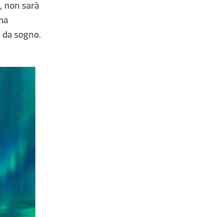
e
, non sarà
 ma
a da sogno.