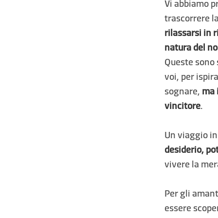
Vi abbiamo pr
trascorrere l
rilassarsi in
natura del n
Queste sono 
voi, per ispi
sognare,
ma i
vincitore
.
Un viaggio in
desiderio, po
vivere la me
Per gli amant
essere scope