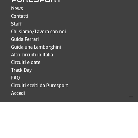
News
Contatti
Staff
Chi siamo/Lavora con noi
Guida Ferrari
Guida una Lamborghini
Altri circuiti in Italia
Circuiti e date
Track Day
FAQ
Circuiti scelti da Puresport
Accedi
CONTATTI E INDIRIZZI
Puresport S.r.l.
Via Galileo Galilei 15