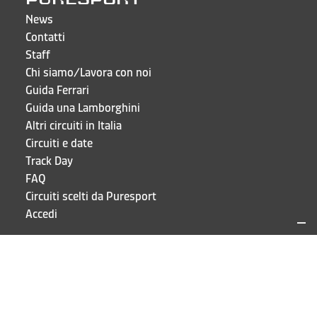
News
Contatti
Staff
Chi siamo/Lavora con noi
Guida Ferrari
Guida una Lamborghini
Altri circuiti in Italia
Circuiti e date
Track Day
FAQ
Circuiti scelti da Puresport
Accedi
CONTATTI E INDIRIZZI
Puresport S.r.l.
Via Galileo Galilei 15